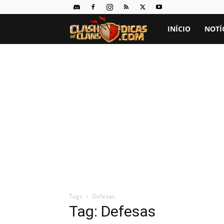
Clash
INÍCIO
NOTÍ
of
Clans
Dicas
Tags
Defesas
Tag: Defesas