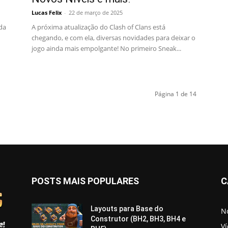
Lucas Felix
-
22 de março de 2025
 da
A próxima atualização do Clash of Clans está
chegando, e com ela, diversas novidades para deixar o
jogo ainda mais empolgante! No primeiro Sneak...
Página 1 de 14
POSTS MAIS POPULARES
C
Layouts para Base do
No
Construtor (BH2, BH3, BH4 e
V