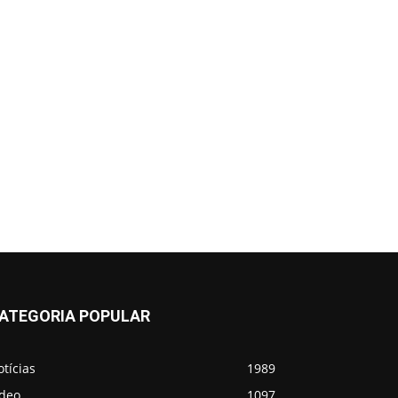
ATEGORIA POPULAR
tícias
1989
ídeo
1097