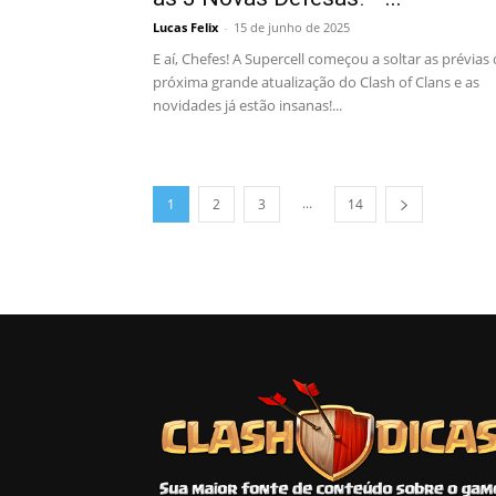
Lucas Felix
-
15 de junho de 2025
E aí, Chefes! A Supercell começou a soltar as prévias
próxima grande atualização do Clash of Clans e as
novidades já estão insanas!...
...
1
2
3
14