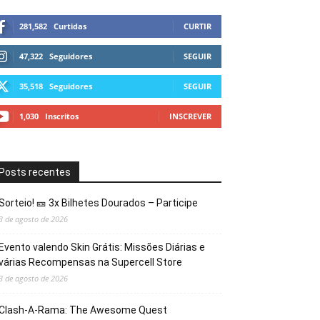
281,582
Curtidas
CURTIR
47,322
Seguidores
SEGUIR
35,518
Seguidores
SEGUIR
1,030
Inscritos
INSCREVER
Posts recentes
Sorteio! 🎫 3x Bilhetes Dourados – Participe
3 de agosto de 2026
Evento valendo Skin Grátis: Missões Diárias e
várias Recompensas na Supercell Store
3 de agosto de 2026
Clash-A-Rama: The Awesome Quest