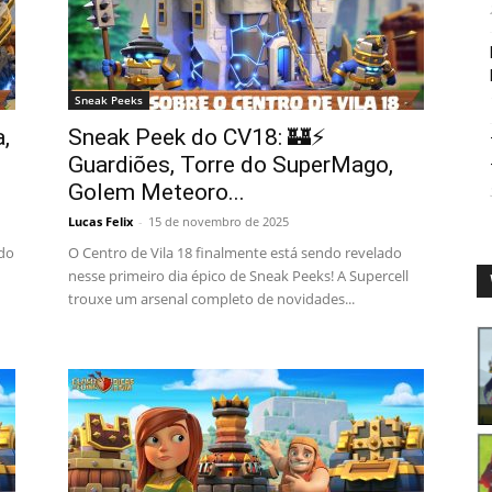
Sneak Peeks
,
Sneak Peek do CV18: 🏰⚡
Guardiões, Torre do SuperMago,
Golem Meteoro...
Lucas Felix
-
15 de novembro de 2025
ndo
O Centro de Vila 18 finalmente está sendo revelado
nesse primeiro dia épico de Sneak Peeks! A Supercell
trouxe um arsenal completo de novidades...