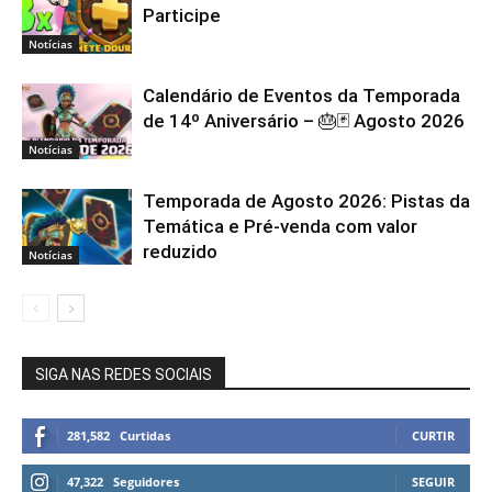
Participe
Notícias
Calendário de Eventos da Temporada
de 14º Aniversário – 🎂🃏 Agosto 2026
Notícias
Temporada de Agosto 2026: Pistas da
Temática e Pré-venda com valor
reduzido
Notícias
SIGA NAS REDES SOCIAIS
281,582
Curtidas
CURTIR
47,322
Seguidores
SEGUIR