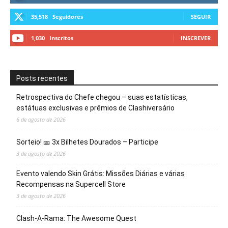
35,518
Seguidores
SEGUIR
1,030
Inscritos
INSCREVER
Posts recentes
Retrospectiva do Chefe chegou – suas estatísticas,
estátuas exclusivas e prêmios de Clashiversário
6 de agosto de 2026
Sorteio! 🎫 3x Bilhetes Dourados – Participe
3 de agosto de 2026
Evento valendo Skin Grátis: Missões Diárias e várias
Recompensas na Supercell Store
3 de agosto de 2026
Clash-A-Rama: The Awesome Quest