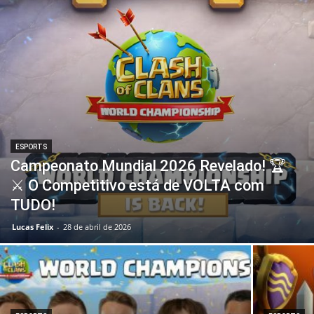
ESPORTS
Campeonato Mundial 2026 Revelado! 🏆
⚔️ O Competitivo está de VOLTA com
TUDO!
Lucas Felix
-
28 de abril de 2026