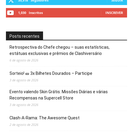
35,518
Seguidores
SEGUIR
1,030
Inscritos
INSCREVER
Posts recentes
Retrospectiva do Chefe chegou – suas estatísticas,
estátuas exclusivas e prêmios de Clashiversário
6 de agosto de 2026
Sorteio! 🎫 3x Bilhetes Dourados – Participe
3 de agosto de 2026
Evento valendo Skin Grátis: Missões Diárias e várias
Recompensas na Supercell Store
3 de agosto de 2026
Clash-A-Rama: The Awesome Quest
2 de agosto de 2026