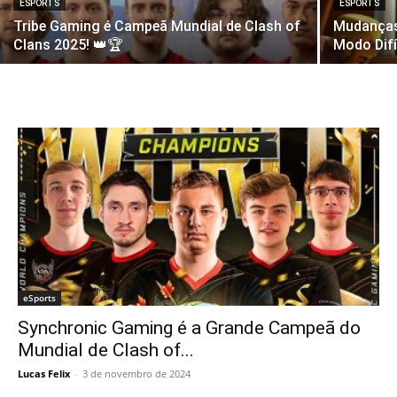
ESPORTS
ESPORTS
Tribe Gaming é Campeã Mundial de Clash of
Mudanças
Clans 2025! 👑🏆
Modo Difí
eSports
Synchronic Gaming é a Grande Campeã do
Mundial de Clash of...
Lucas Felix
-
3 de novembro de 2024