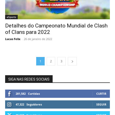
eSports
Detalhes do Campeonato Mundial de Clash
of Clans para 2022
Lucas Felix
-
26 de janeiro de 2022
1
2
3
SIGA NAS REDES SOCIAIS
281,582
Curtidas
CURTIR
47,322
Seguidores
SEGUIR