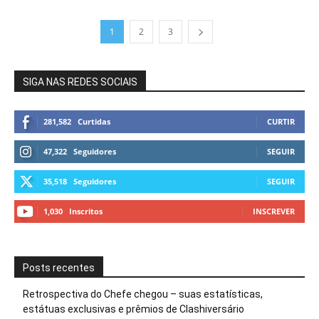
1
2
3
SIGA NAS REDES SOCIAIS
281,582
Curtidas
CURTIR
47,322
Seguidores
SEGUIR
35,518
Seguidores
SEGUIR
1,030
Inscritos
INSCREVER
Posts recentes
Retrospectiva do Chefe chegou – suas estatísticas,
estátuas exclusivas e prêmios de Clashiversário