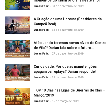
momentos do Clash of Clans neste ano!
Lucas Felix
-
31 de dezembro de 2019
A Criação de uma Heroína (Bastidores da
Campeã Real)
Lucas Felix
-
31 de dezembro de 2019
Até quando teremos novos níveis de Centro
de Vila?! Darian fala sobre o futuro...
Lucas Felix
-
27 de dezembro de 2019
Curiosidade: Por que as manutenções
apagam os replays? Darian responde!
Lucas Felix
-
21 de dezembro de 2019
TOP 10 Clãs nas Ligas de Guerras de Clãs –
Março/2019
Lucas Felix
-
15 de março de 2019