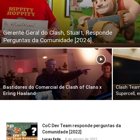
Gerente Geral do Clash, Stuart, Responde
Perguntas da Comunidade [2024]
Bastidores do Comercial de Clash of Clans x
Clash Team 
Erling Haaland
Supercell, 
CoC Dev Team responde perguntas da
Comunidade [2022]
Lucas Felix
-
8 de agosto de 2022