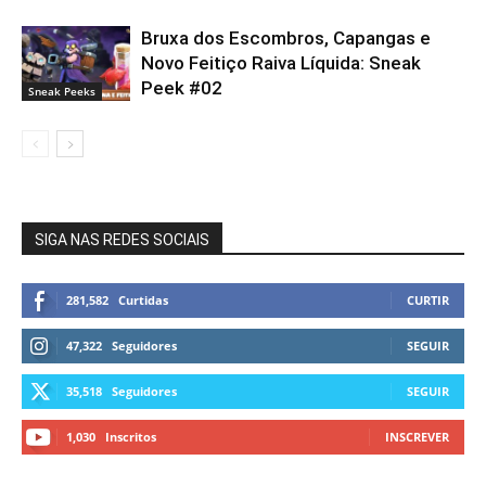
Bruxa dos Escombros, Capangas e
Novo Feitiço Raiva Líquida: Sneak
Peek #02
Sneak Peeks
SIGA NAS REDES SOCIAIS
281,582
Curtidas
CURTIR
47,322
Seguidores
SEGUIR
35,518
Seguidores
SEGUIR
1,030
Inscritos
INSCREVER