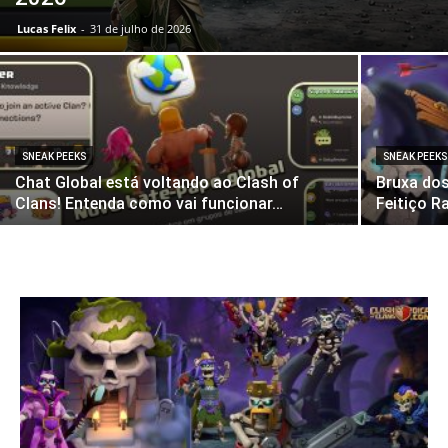
Lucas Felix
-
31 de julho de 2026
SNEAK PEEKS
SNEAK PEEKS
Chat Global está voltando ao Clash of
Bruxa do
Clans! Entenda como vai funcionar…
Feitiço R