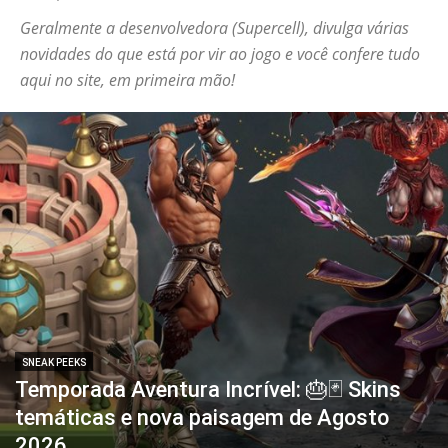
Geralmente a desenvolvedora (Supercell), divulga várias
novidades do que está por vir ao jogo e você confere tudo
aqui no site, em primeira mão!
SNEAK PEEKS
Temporada Aventura Incrível: 🎂🃏 Skins
temáticas e nova paisagem de Agosto
2026