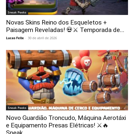
Sneak Peeks
Novas Skins Reino dos Esqueletos +
Paisagem Reveladas! 💀⚔️ Temporada de...
Lucas Felix
-
30 de abril de 2026
Sneak Peeks
Novo Guardião Troncudo, Máquina Aerotáxi
e Equipamento Presas Elétricas! ⚔️🔥
Sneak...