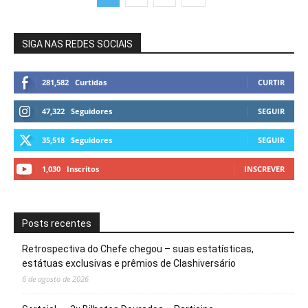
SIGA NAS REDES SOCIAIS
281,582
Curtidas
CURTIR
47,322
Seguidores
SEGUIR
35,518
Seguidores
SEGUIR
1,030
Inscritos
INSCREVER
Posts recentes
Retrospectiva do Chefe chegou – suas estatísticas,
estátuas exclusivas e prêmios de Clashiversário
6 de agosto de 2026