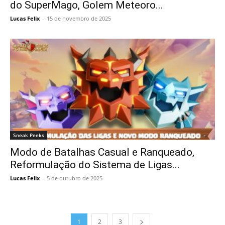
do SuperMago, Golem Meteoro...
Lucas Felix
-
15 de novembro de 2025
Sneak Peeks
Modo de Batalhas Casual e Ranqueado,
Reformulação do Sistema de Ligas...
Lucas Felix
-
5 de outubro de 2025
1
2
3