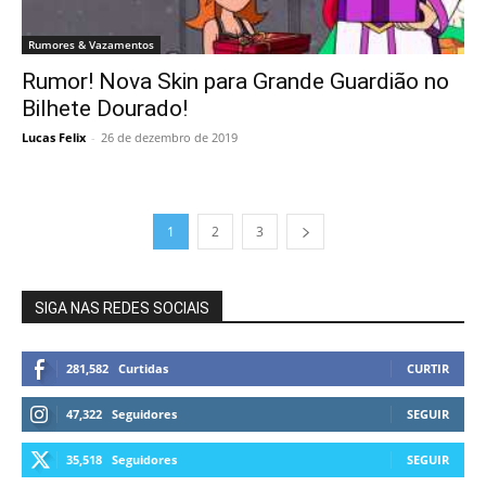
Rumores & Vazamentos
Rumor! Nova Skin para Grande Guardião no
Bilhete Dourado!
Lucas Felix
-
26 de dezembro de 2019
1
2
3
SIGA NAS REDES SOCIAIS
281,582
Curtidas
CURTIR
47,322
Seguidores
SEGUIR
35,518
Seguidores
SEGUIR