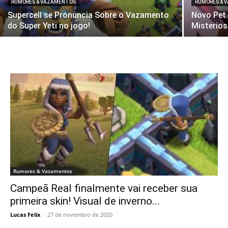
RUMORES & VAZAMENTOS
RUMORES & 
Supercell se Pronuncia Sobre o Vazamento
Novo Pet 
do Super Yeti no jogo!
Misterios
Rumores & Vazamentos
Campeã Real finalmente vai receber sua
primeira skin! Visual de inverno...
Lucas Felix
-
27 de novembro de 2020