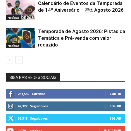
Calendário de Eventos da Temporada
de 14º Aniversário – 🎂🃏 Agosto 2026
Notícias
Temporada de Agosto 2026: Pistas da
Temática e Pré-venda com valor
reduzido
Notícias
SIGA NAS REDES SOCIAIS
281,582
Curtidas
CURTIR
47,322
Seguidores
SEGUIR
35,518
Seguidores
SEGUIR
1,030
Inscritos
INSCREVER