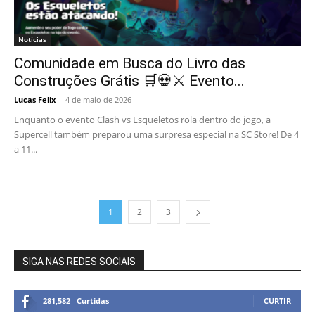
Notícias
Comunidade em Busca do Livro das
Construções Grátis 🛒💀⚔️ Evento...
Lucas Felix
-
4 de maio de 2026
Enquanto o evento Clash vs Esqueletos rola dentro do jogo, a
Supercell também preparou uma surpresa especial na SC Store! De 4
a 11...
1
2
3
SIGA NAS REDES SOCIAIS
281,582
Curtidas
CURTIR