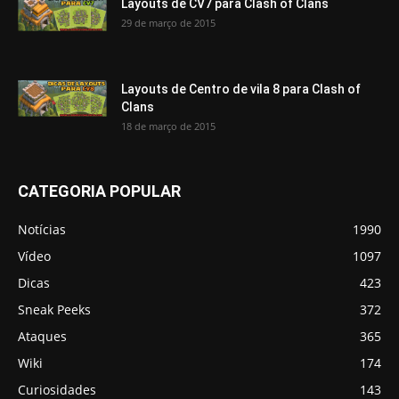
Layouts de CV7 para Clash of Clans
29 de março de 2015
Layouts de Centro de vila 8 para Clash of
Clans
18 de março de 2015
CATEGORIA POPULAR
Notícias
1990
Vídeo
1097
Dicas
423
Sneak Peeks
372
Ataques
365
Wiki
174
Curiosidades
143