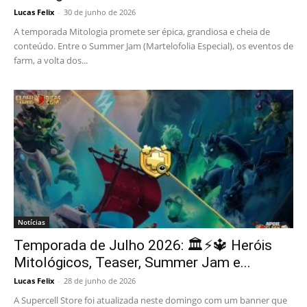
Lucas Felix
-
30 de junho de 2026
A temporada Mitologia promete ser épica, grandiosa e cheia de
conteúdo. Entre o Summer Jam (Martelofolia Especial), os eventos de
farm, a volta dos...
Notícias
Temporada de Julho 2026: 🏛️⚡️🔱 Heróis
Mitológicos, Teaser, Summer Jam e...
Lucas Felix
-
28 de junho de 2026
A Supercell Store foi atualizada neste domingo com um banner que