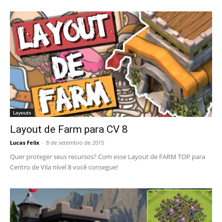
Layouts
Layout de Farm para CV 8
Lucas Felix
-
8 de setembro de 2015
Quer proteger seus recursos? Com esse Layout de FARM TOP para
Centro de Vila nível 8 você consegue!