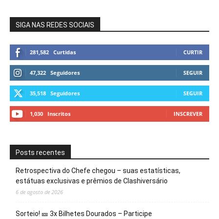
SIGA NAS REDES SOCIAIS
281,582
Curtidas
CURTIR
47,322
Seguidores
SEGUIR
35,518
Seguidores
SEGUIR
1,030
Inscritos
INSCREVER
Posts recentes
Retrospectiva do Chefe chegou – suas estatísticas,
estátuas exclusivas e prêmios de Clashiversário
6 de agosto de 2026
Sorteio! 🎫 3x Bilhetes Dourados – Participe