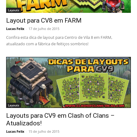
Layouts
Layout para CV8 em FARM
Lucas Felix
-
17 de julho de 2015
Confira esta dica de layout para Centro de Vila 8 em FARM,
atualizado com a fábrica de feitiços sombrios!
Layouts
Layouts para CV9 em Clash of Clans –
Atualizados!
Lucas Felix
-
15 de julho de 2015