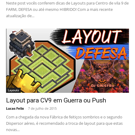
Neste post vocês conferem dicas de Layouts para Centro de vila 9 de
FARM, DEFESA ou até mesmo HIBRIDO! Com a mais recente
atualização de...
Layouts
Layout para CV9 em Guerra ou Push
Lucas Felix
-
7 de julho de 2015
Com a chegada da nova Fábrica de feitiços sombrios e o segundo
Dispersor aéreo, é recomendado a troca de layout para que estas
novas...