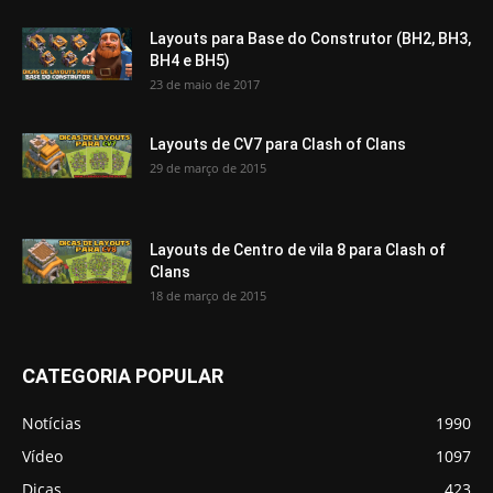
Layouts para Base do Construtor (BH2, BH3,
BH4 e BH5)
23 de maio de 2017
Layouts de CV7 para Clash of Clans
29 de março de 2015
Layouts de Centro de vila 8 para Clash of
Clans
18 de março de 2015
CATEGORIA POPULAR
Notícias
1990
Vídeo
1097
Dicas
423