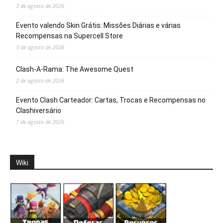
3 de agosto de 2026
Evento valendo Skin Grátis: Missões Diárias e várias
Recompensas na Supercell Store
3 de agosto de 2026
Clash-A-Rama: The Awesome Quest
2 de agosto de 2026
Evento Clash Carteador: Cartas, Trocas e Recompensas no
Clashiversário
1 de agosto de 2026
Wiki