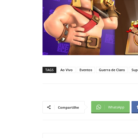
TAGS
Ao Vivo
Eventos
Guerra de Clans
Sup
WhatsApp
Compartilhe