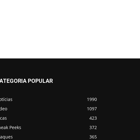
ATEGORIA POPULAR
tícias
1990
ídeo
1097
icas
423
neak Peeks
372
taques
365