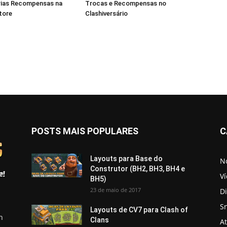
árias Recompensas na
Trocas e Recompensas no
tore
Clashiversário
POSTS MAIS POPULARES
C
Layouts para Base do
No
Construtor (BH2, BH3, BH4 e
V
BH5)
23 de maio de 2017
D
S
Layouts de CV7 para Clash of
h
Clans
A