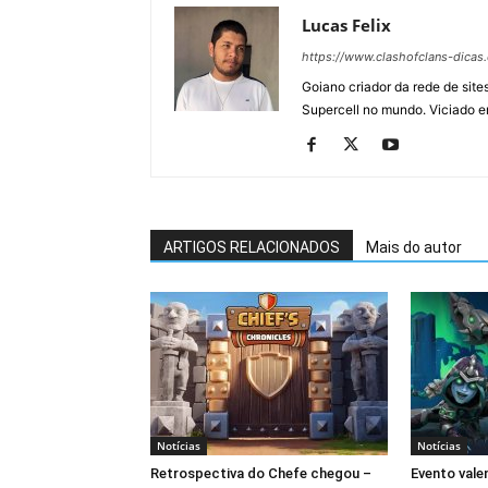
Lucas Felix
https://www.clashofclans-dicas
Goiano criador da rede de si
Supercell no mundo. Viciado e
ARTIGOS RELACIONADOS
Mais do autor
Notícias
Notícias
Retrospectiva do Chefe chegou –
Evento vale