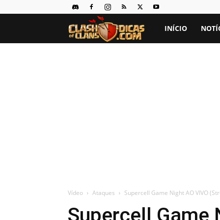
Clash
INÍCIO
NOTÍ
of
Clans
Dicas
Vídeo
Ataques
Supercell Game Night AO VIVO (St
Supercell Game 