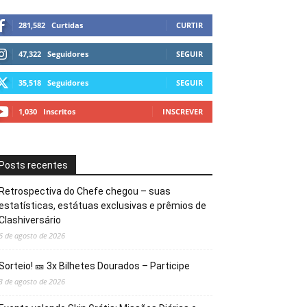
281,582
Curtidas
CURTIR
47,322
Seguidores
SEGUIR
35,518
Seguidores
SEGUIR
1,030
Inscritos
INSCREVER
Posts recentes
Retrospectiva do Chefe chegou – suas
estatísticas, estátuas exclusivas e prêmios de
Clashiversário
6 de agosto de 2026
Sorteio! 🎫 3x Bilhetes Dourados – Participe
3 de agosto de 2026