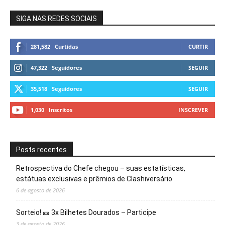
SIGA NAS REDES SOCIAIS
281,582
Curtidas
CURTIR
47,322
Seguidores
SEGUIR
35,518
Seguidores
SEGUIR
1,030
Inscritos
INSCREVER
Posts recentes
Retrospectiva do Chefe chegou – suas estatísticas,
estátuas exclusivas e prêmios de Clashiversário
6 de agosto de 2026
Sorteio! 🎫 3x Bilhetes Dourados – Participe
3 de agosto de 2026