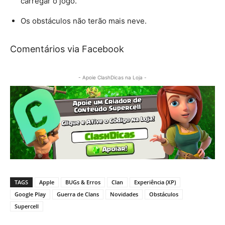
carregar o jogo.
Os obstáculos não terão mais neve.
Comentários via Facebook
- Apoie ClashDicas na Loja -
TAGS
Apple
BUGs & Erros
Clan
Experiência (XP)
Google Play
Guerra de Clans
Novidades
Obstáculos
Supercell