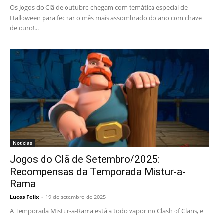
Os Jogos do Clã de outubro chegam com temática especial de
Halloween para fechar o mês mais assombrado do ano com chave
de ouro!...
Notícias
Jogos do Clã de Setembro/2025:
Recompensas da Temporada Mistur-a-
Rama
Lucas Felix
-
19 de setembro de 2025
A Temporada Mistur-a-Rama está a todo vapor no Clash of Clans, e