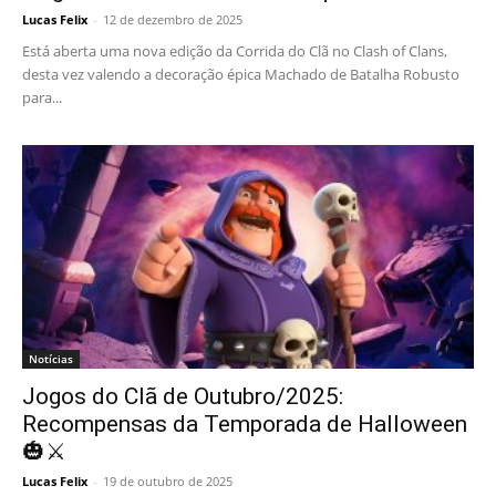
Lucas Felix
-
12 de dezembro de 2025
Está aberta uma nova edição da Corrida do Clã no Clash of Clans,
desta vez valendo a decoração épica Machado de Batalha Robusto
para...
Notícias
Jogos do Clã de Outubro/2025:
Recompensas da Temporada de Halloween
🎃⚔️
Lucas Felix
-
19 de outubro de 2025