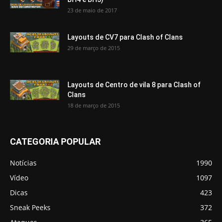
23 de maio de 2017
Layouts de CV7 para Clash of Clans
29 de março de 2015
Layouts de Centro de vila 8 para Clash of
Clans
18 de março de 2015
CATEGORIA POPULAR
Notícias
1990
Vídeo
1097
Dicas
423
Sneak Peeks
372