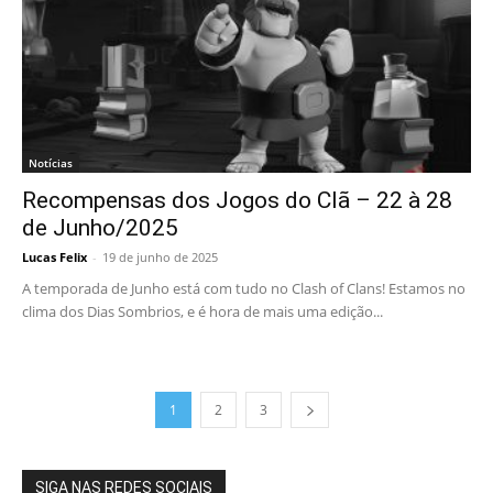
Notícias
Recompensas dos Jogos do Clã – 22 à 28
de Junho/2025
Lucas Felix
-
19 de junho de 2025
A temporada de Junho está com tudo no Clash of Clans! Estamos no
clima dos Dias Sombrios, e é hora de mais uma edição...
1
2
3
SIGA NAS REDES SOCIAIS