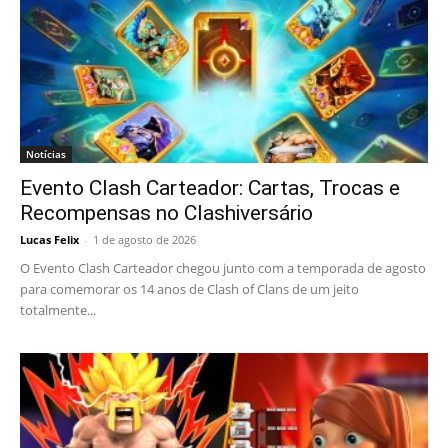
Notícias
Evento Clash Carteador: Cartas, Trocas e
Recompensas no Clashiversário
Lucas Felix
-
1 de agosto de 2026
O Evento Clash Carteador chegou junto com a temporada de agosto
para comemorar os 14 anos de Clash of Clans de um jeito
totalmente...