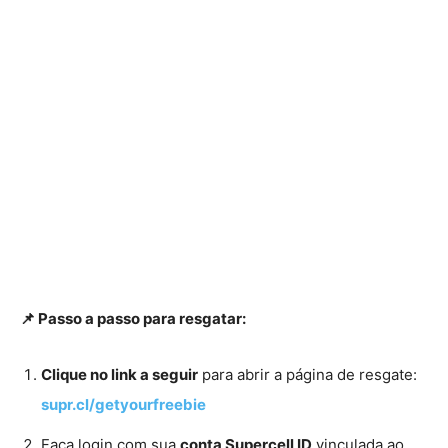
📌 Passo a passo para resgatar:
Clique no link a seguir
para abrir a página de resgate:
supr.cl/getyourfreebie
Faça login com sua
conta Supercell ID
vinculada ao