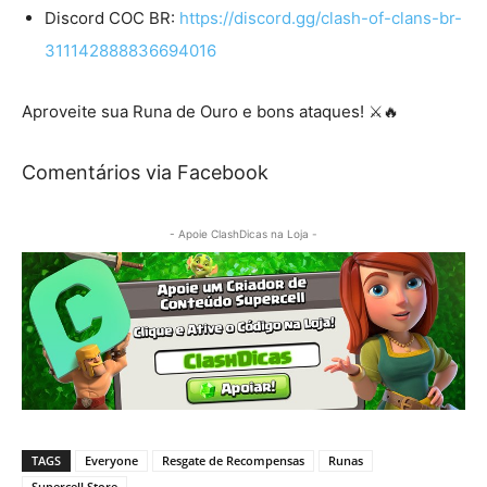
Discord COC BR:
https://discord.gg/clash-of-clans-br-
311142888836694016
Aproveite sua Runa de Ouro e bons ataques! ⚔️🔥
Comentários via Facebook
- Apoie ClashDicas na Loja -
TAGS
Everyone
Resgate de Recompensas
Runas
Supercell Store