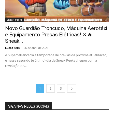
Sneak Peeks
Novo Guardião Troncudo, Máquina Aerotáxi
e Equipamento Presas Elétricas! ⚔️🔥
Sneak...
Lucas Felix
-
26 de abril de 2026
A Supercell encerra a temporada de prévias da próxima atualização,
e nesse segundo (e último) dia de Sneak Peeks chegou com a
revelação de...
1
2
3
SIGA NAS REDES SOCIAIS