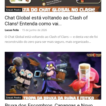
Sneak Peeks
Chat Global está voltando ao Clash of
Clans! Entenda como vai...
Lucas Felix
-
15 de junho de 2026
O Chat Global está voltando ao Clash of Clans — e desta vez ele foi
reconstruído do zero para ser mais seguro, mais organizado...
Sneak Peeks
Bruxa dos Escombros, Capangas e Novo