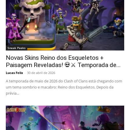
Sneak Peeks
Novas Skins Reino dos Esqueletos +
Paisagem Reveladas! 💀⚔️ Temporada de...
Lucas Felix
-
30 de abril de 2026
A temporada de maio de 2026 do Clash of Clans está chegando com
um tema sombrio e macabro: Reino dos Esqueletos. Depois da
prévia...