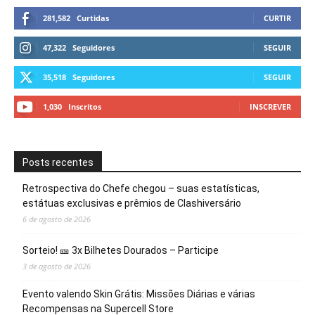
281,582
Curtidas
CURTIR
47,322
Seguidores
SEGUIR
35,518
Seguidores
SEGUIR
1,030
Inscritos
INSCREVER
Posts recentes
Retrospectiva do Chefe chegou – suas estatísticas,
estátuas exclusivas e prêmios de Clashiversário
6 de agosto de 2026
Sorteio! 🎫 3x Bilhetes Dourados – Participe
3 de agosto de 2026
Evento valendo Skin Grátis: Missões Diárias e várias
Recompensas na Supercell Store