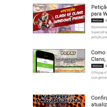
Petiçã
para 
L
Notícias
Recentemen
Supercell 
petição pub
Como g
Clans,
L
Notícias
O Picpay é
suas gemas 
Confir
atuali