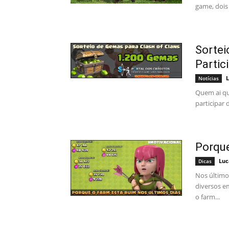
game, dois 
Sortei
Partic
L
Notícias
Quem ai qu
participar 
Porque
Luc
Dicas
Nos último
diversos e
o farm...