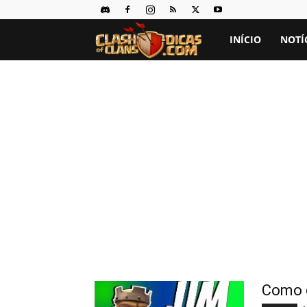
INÍCIO
NOTÍ
Clash
of
Clans
Dicas
Como c