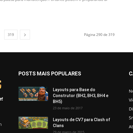
319
Página 290 de 319
POSTS MAIS POPULARES
C
Layouts para Base do
No
Construtor (BH2, BH3, BH4 e
V
BH5)
23 de maio de 2017
D
S
Layouts de CV7 para Clash of
h
Clans
A
29 de março de 2015