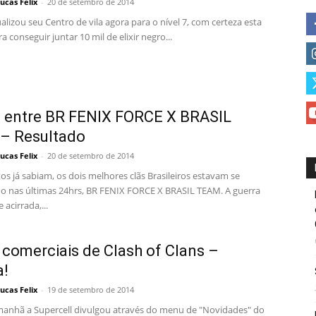
ucas Felix
-
20 de setembro de 2014
alizou seu Centro de vila agora para o nível 7, com certeza esta
a conseguir juntar 10 mil de elixir negro...
 entre BR FENIX FORCE X BRASIL
– Resultado
ucas Felix
-
20 de setembro de 2014
s já sabiam, os dois melhores clãs Brasileiros estavam se
o nas últimas 24hrs, BR FENIX FORCE X BRASIL TEAM. A guerra
 acirrada,...
comerciais de Clash of Clans –
a!
ucas Felix
-
19 de setembro de 2014
manhã a Supercell divulgou através do menu de "Novidades" do