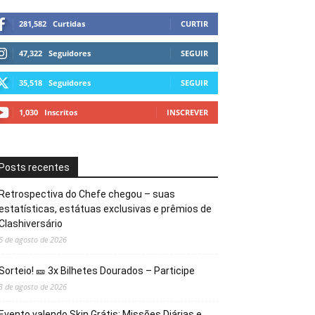
281,582
Curtidas
CURTIR
47,322
Seguidores
SEGUIR
35,518
Seguidores
SEGUIR
1,030
Inscritos
INSCREVER
Posts recentes
Retrospectiva do Chefe chegou – suas
estatísticas, estátuas exclusivas e prêmios de
Clashiversário
6 de agosto de 2026
Sorteio! 🎫 3x Bilhetes Dourados – Participe
3 de agosto de 2026
Evento valendo Skin Grátis: Missões Diárias e