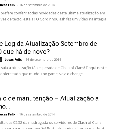
ucas Felix
-
16 de setembro de 2014
prefere conferir todas novidades desta última atualização em
nvés de texto, esta ai! O GordinhoClash fez um vídeo na integra
 Log da Atualização Setembro de
O que há de novo?
Lucas Felix
-
16 de setembro de 2014
s
saiu a atualização tão esperada de Clash of Clans! E aqui neste
confere tudo que mudou no game, veja o change...
alo de manutenção – Atualização a
ho…
ucas Felix
-
16 de setembro de 2014
olta das 05:52 da madrugada os servidores de Clash of Clans
a pausa para manutenção! Portanto podem ir preparando ai