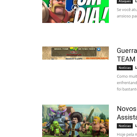
L
Ataques
Se você atu
ansioso par
Guerra
TEAM 
L
Notícias
Como muito
enfrentand
foi bastante
Novos 
Assist
L
Notícias
Hoje pela 