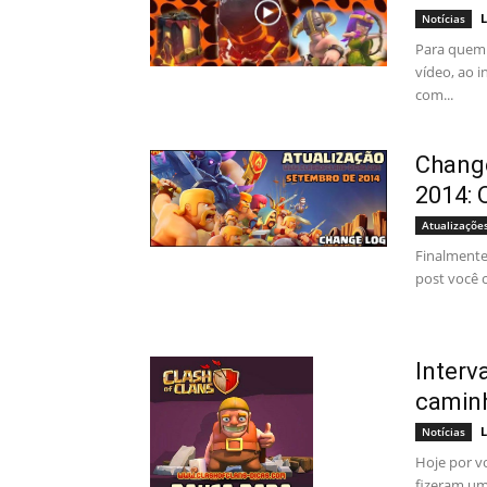
L
Notícias
Para quem 
vídeo, ao i
com...
Change
2014: 
Atualizaçõe
Finalmente 
post você 
Interv
camin
L
Notícias
Hoje por v
fizeram um