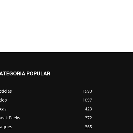
ATEGORIA POPULAR
tícias
1990
ídeo
1097
icas
423
neak Peeks
372
taques
365