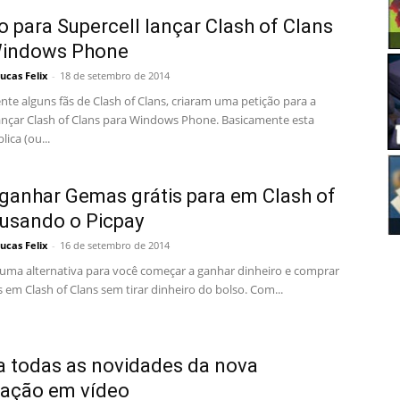
o para Supercell lançar Clash of Clans
Windows Phone
ucas Felix
-
18 de setembro de 2014
te alguns fãs de Clash of Clans, criaram uma petição para a
lançar Clash of Clans para Windows Phone. Basicamente esta
lica (ou...
anhar Gemas grátis para em Clash of
 usando o Picpay
ucas Felix
-
16 de setembro de 2014
 uma alternativa para você começar a ganhar dinheiro e comprar
em Clash of Clans sem tirar dinheiro do bolso. Com...
a todas as novidades da nova
zação em vídeo