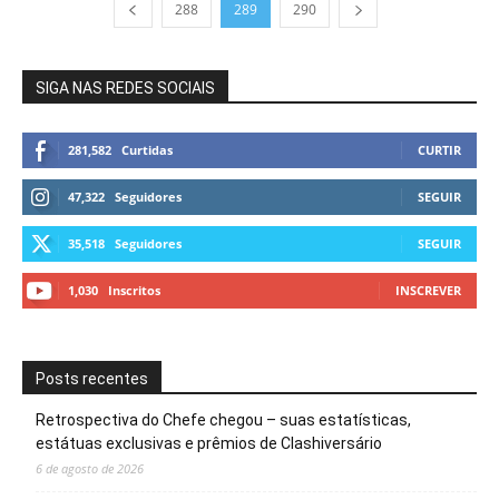
288
289
290
SIGA NAS REDES SOCIAIS
281,582
Curtidas
CURTIR
47,322
Seguidores
SEGUIR
35,518
Seguidores
SEGUIR
1,030
Inscritos
INSCREVER
Posts recentes
Retrospectiva do Chefe chegou – suas estatísticas,
estátuas exclusivas e prêmios de Clashiversário
6 de agosto de 2026