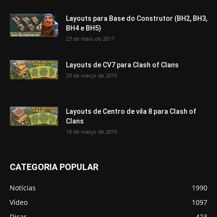
Layouts para Base do Construtor (BH2, BH3,
BH4 e BH5)
23 de maio de 2017
Layouts de CV7 para Clash of Clans
29 de março de 2015
Layouts de Centro de vila 8 para Clash of
Clans
18 de março de 2015
CATEGORIA POPULAR
Notícias
1990
Vídeo
1097
Dicas
423