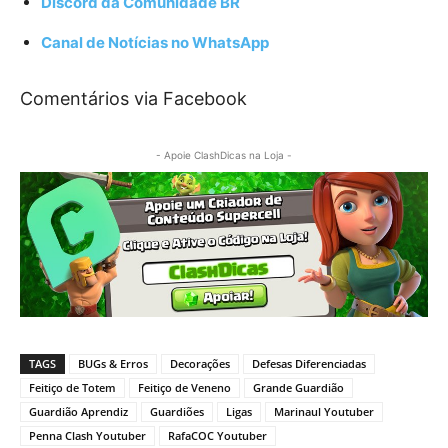
Discord da Comunidade BR
Canal de Notícias no WhatsApp
Comentários via Facebook
- Apoie ClashDicas na Loja -
TAGS
BUGs & Erros
Decorações
Defesas Diferenciadas
Feitiço de Totem
Feitiço de Veneno
Grande Guardião
Guardião Aprendiz
Guardiões
Ligas
Marinaul Youtuber
Penna Clash Youtuber
RafaCOC Youtuber