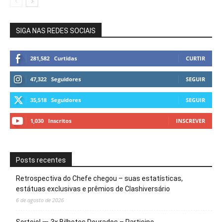
SIGA NAS REDES SOCIAIS
281,582
Curtidas
CURTIR
47,322
Seguidores
SEGUIR
35,518
Seguidores
SEGUIR
1,030
Inscritos
INSCREVER
Posts recentes
Retrospectiva do Chefe chegou – suas estatísticas,
estátuas exclusivas e prêmios de Clashiversário
6 de agosto de 2026