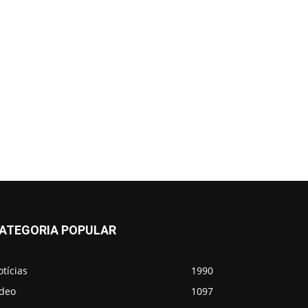
ATEGORIA POPULAR
tícias
1990
ídeo
1097