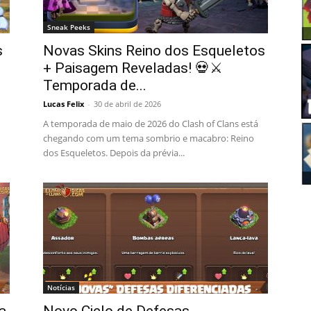
Sneak Peeks
s
Novas Skins Reino dos Esqueletos
+ Paisagem Reveladas! 💀⚔️
Temporada de...
Lucas Felix
-
30 de abril de 2026
A temporada de maio de 2026 do Clash of Clans está
chegando com um tema sombrio e macabro: Reino
dos Esqueletos. Depois da prévia...
Notícias