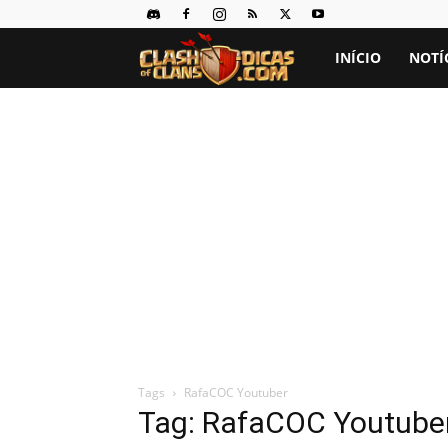
Clash
INÍCIO
NOTÍ
of
Clans
Dicas
Tags
RafaCOC Youtuber
Tag: RafaCOC Youtube