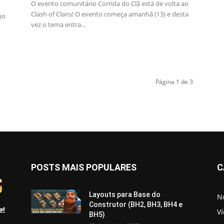
O evento comunitário Corrida do Clã está de volta ao
Clash of Clans! O evento começa amanhã (13) e desta
mo
vez o tema entra...
o
Página 1 de 3
POSTS MAIS POPULARES
C
Layouts para Base do
No
Construtor (BH2, BH3, BH4 e
V
BH5)