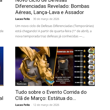
a
Novo Ciclo de Defesas
Diferenciadas Revelado: Bombas
Aéreas, Lança-Lava e Assador
Lucas Felix
-
30 de março de 2026
Um novo ciclo de Defesas Diferenciadas (Temporárias)
 de
está chegando! A partir de quarta-feira (1º de abril), a
nova temporada traz defesas já conhecidas —...
Notícias
Tudo sobre o Evento Corrida do
al
Clã de Março: Estátua do...
Lucas Felix
-
12 de março de 2026