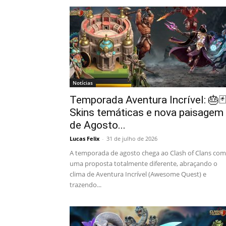
Notícias
Temporada Aventura Incrível: 🎂🃏
Skins temáticas e nova paisagem
de Agosto...
Lucas Felix
-
31 de julho de 2026
A temporada de agosto chega ao Clash of Clans com
uma proposta totalmente diferente, abraçando o
clima de Aventura Incrível (Awesome Quest) e
trazendo...