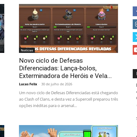
Notícias
Novo ciclo de Defesas
Diferenciadas: Lança-bolos,
Exterminadora de Heróis e Vela...
Lucas Felix
-
30 de julho de 2026
Um novo ciclo de Defesas Diferenciadas está chegando
ao Clash of Clans, e desta vez a Supercell preparou três
opções inéditas para o arsenal...