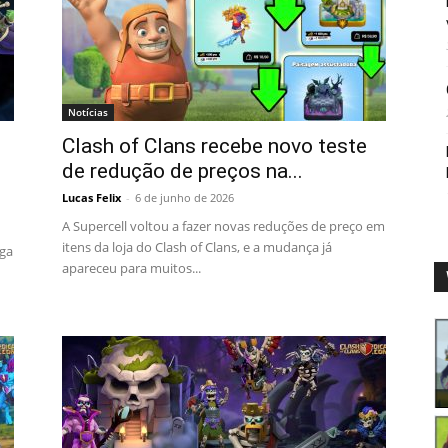
Notícias
Clash of Clans recebe novo teste
de redução de preços na...
Lucas Felix
-
6 de junho de 2026
A Supercell voltou a fazer novas reduções de preço em
itens da loja do Clash of Clans, e a mudança já
ega
apareceu para muitos...