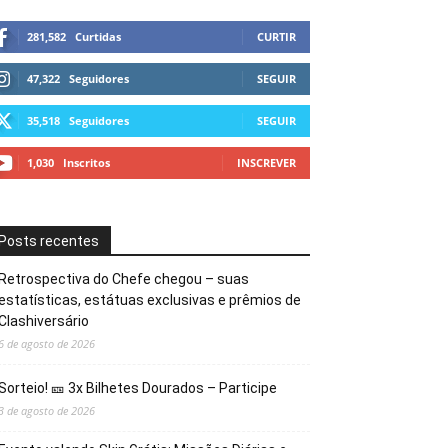
281,582
Curtidas
CURTIR
47,322
Seguidores
SEGUIR
35,518
Seguidores
SEGUIR
1,030
Inscritos
INSCREVER
Posts recentes
Retrospectiva do Chefe chegou – suas
estatísticas, estátuas exclusivas e prêmios de
Clashiversário
6 de agosto de 2026
Sorteio! 🎫 3x Bilhetes Dourados – Participe
3 de agosto de 2026