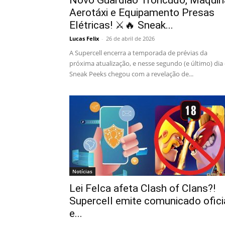
Novo Guardião Troncudo, Máquin
Aerotáxi e Equipamento Presas
Elétricas! ⚔️🔥 Sneak...
Lucas Felix
-
26 de abril de 2026
A Supercell encerra a temporada de prévias da
próxima atualização, e nesse segundo (e último) dia
Sneak Peeks chegou com a revelação de...
Notícias
Lei Felca afeta Clash of Clans?!
Supercell emite comunicado ofici
e...