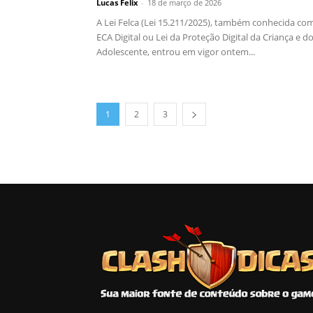
Lucas Felix
-
18 de março de 2026
A Lei Felca (Lei 15.211/2025), também conhecida co
ECA Digital ou Lei da Proteção Digital da Criança e d
Adolescente, entrou em vigor ontem...
1
2
3