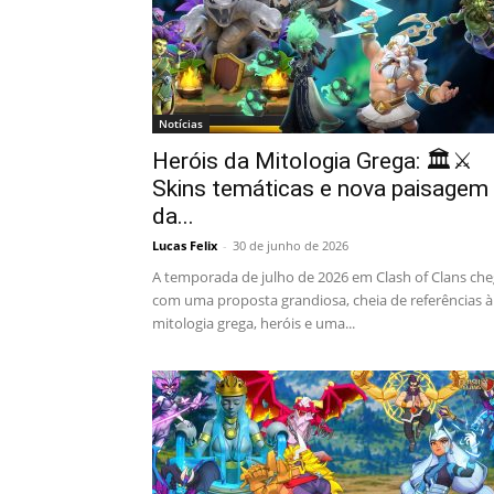
Notícias
Heróis da Mitologia Grega: 🏛️⚔️
Skins temáticas e nova paisagem
da...
Lucas Felix
-
30 de junho de 2026
A temporada de julho de 2026 em Clash of Clans ch
com uma proposta grandiosa, cheia de referências à
mitologia grega, heróis e uma...