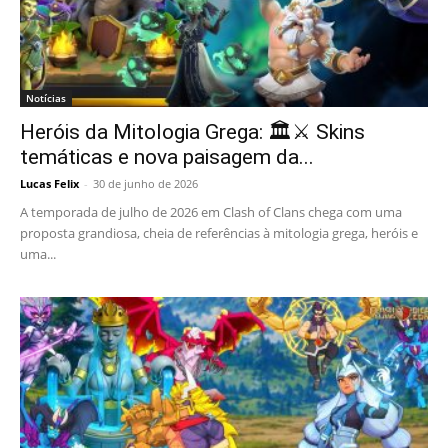
Notícias
Heróis da Mitologia Grega: 🏛️⚔️ Skins
temáticas e nova paisagem da...
Lucas Felix
-
30 de junho de 2026
A temporada de julho de 2026 em Clash of Clans chega com uma
proposta grandiosa, cheia de referências à mitologia grega, heróis e
uma...