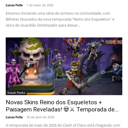
Lucas Felix
-
1 de maio de 2026
Estamos iniciando uma série de sorteios na comunidade, com
Bilhetes Dourados da nova temporada “Reino dos Esqueletos” e
skins do Guardião Sintetizador para deixar...
Sneak Peeks
Novas Skins Reino dos Esqueletos +
Paisagem Reveladas! 💀⚔️ Temporada de...
Lucas Felix
-
30 de abril de 2026
A temporada de maio de 2026 do Clash of Clans está chegando com