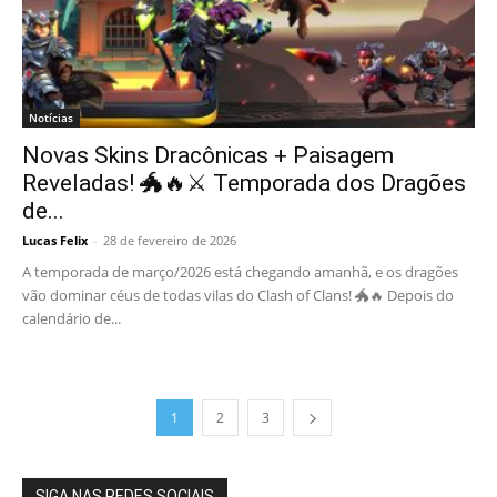
Notícias
Novas Skins Dracônicas + Paisagem
Reveladas! 🐲🔥⚔️ Temporada dos Dragões
de...
Lucas Felix
-
28 de fevereiro de 2026
A temporada de março/2026 está chegando amanhã, e os dragões
vão dominar céus de todas vilas do Clash of Clans! 🐲🔥 Depois do
calendário de...
1
2
3
SIGA NAS REDES SOCIAIS