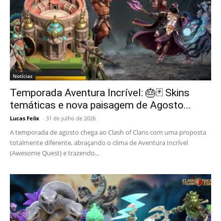
Notícias
Temporada Aventura Incrível: 🎂🃏 Skins
temáticas e nova paisagem de Agosto...
Lucas Felix
-
31 de julho de 2026
A temporada de agosto chega ao Clash of Clans com uma proposta
totalmente diferente, abraçando o clima de Aventura Incrível
(Awesome Quest) e trazendo...