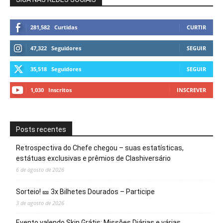
281,582
Curtidas
CURTIR
47,322
Seguidores
SEGUIR
35,518
Seguidores
SEGUIR
1,030
Inscritos
INSCREVER
Posts recentes
Retrospectiva do Chefe chegou – suas estatísticas,
estátuas exclusivas e prêmios de Clashiversário
6 de agosto de 2026
Sorteio! 🎫 3x Bilhetes Dourados – Participe
3 de agosto de 2026
Evento valendo Skin Grátis: Missões Diárias e várias