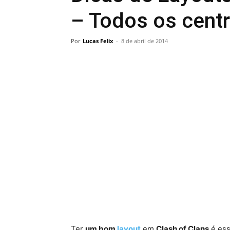
– Todos os centr
Por
Lucas Felix
-
8 de abril de 2014
Ter
um bom
layout
em
Clash of Clans
é ess