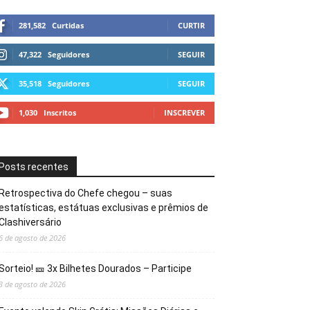
281,582
Curtidas
CURTIR
47,322
Seguidores
SEGUIR
35,518
Seguidores
SEGUIR
1,030
Inscritos
INSCREVER
Posts recentes
Retrospectiva do Chefe chegou – suas
estatísticas, estátuas exclusivas e prêmios de
Clashiversário
6 de agosto de 2026
Sorteio! 🎫 3x Bilhetes Dourados – Participe
3 de agosto de 2026