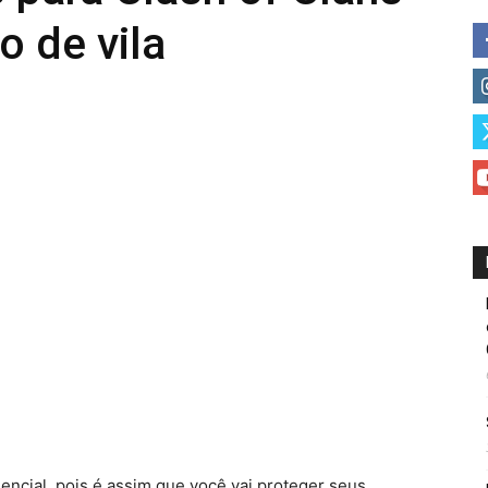
o de vila
encial, pois é assim que você vai proteger seus