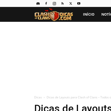
Clash
INÍCIO
NOTÍ
of
Clans
Dicas
Dicas
Dicas de Layouts para Clash of Clans – Todos o
Dicas de Layouts