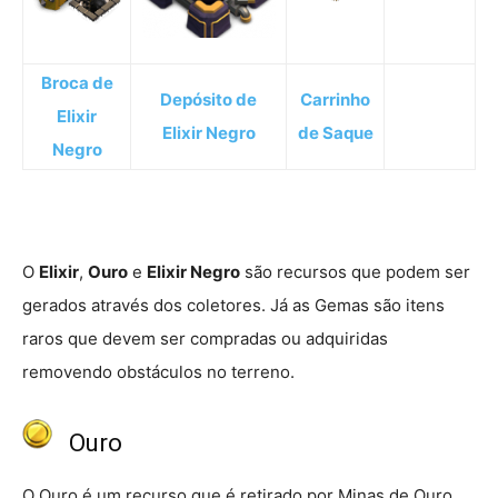
Broca de
Depósito de
Carrinho
Elixir
Elixir Negro
de Saque
Negro
O
Elixir
,
Ouro
e
Elixir Negro
são recursos que podem ser
gerados através dos coletores. Já as Gemas são itens
raros que devem ser compradas ou adquiridas
removendo obstáculos no terreno.
Ouro
O Ouro é um recurso que é retirado por Minas de Ouro.