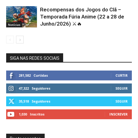
Recompensas dos Jogos do Clã –
Temporada Fúria Anime (22 a 28 de
Junho/2026) ⚔️🔥
Notícias
SIGA NAS REDES SOCIAIS
281,582
Curtidas
CURTIR
47,322
Seguidores
SEGUIR
35,518
Seguidores
SEGUIR
1,030
Inscritos
INSCREVER