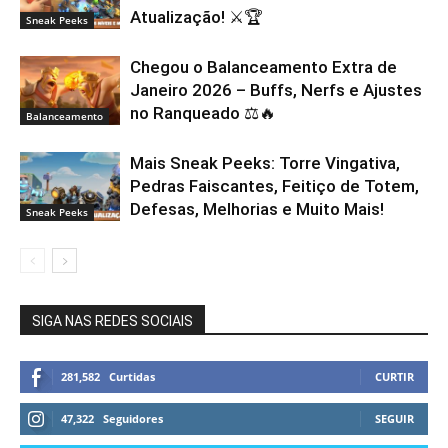
Atualização! ⚔️🏆
Sneak Peeks
Chegou o Balanceamento Extra de
Janeiro 2026 – Buffs, Nerfs e Ajustes
no Ranqueado ⚖️🔥
Balanceamento
Mais Sneak Peeks: Torre Vingativa,
Pedras Faiscantes, Feitiço de Totem,
Defesas, Melhorias e Muito Mais!
Sneak Peeks
SIGA NAS REDES SOCIAIS
281,582
Curtidas
CURTIR
47,322
Seguidores
SEGUIR