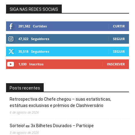
SIGA NAS REDES SOCIAIS
281,582
Curtidas
CURTIR
47,322
Seguidores
SEGUIR
35,518
Seguidores
SEGUIR
1,030
Inscritos
INSCREVER
Posts recentes
Retrospectiva do Chefe chegou – suas estatísticas,
estátuas exclusivas e prêmios de Clashiversário
6 de agosto de 2026
Sorteio! 🎫 3x Bilhetes Dourados – Participe
3 de agosto de 2026