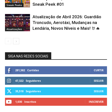
Sneak Peek #01
Sneak Peeks
Atualização de Abril 2026: Guardião
Troncudo, Aerotáxi, Mudanças na
Lendária, Novos Níveis e Mais! 🤘🔥
Atualizações
SIGA NAS REDES SOCIAIS
281,582
Curtidas
CURTIR
47,322
Seguidores
SEGUIR
35,518
Seguidores
SEGUIR
1,030
Inscritos
INSCREVER