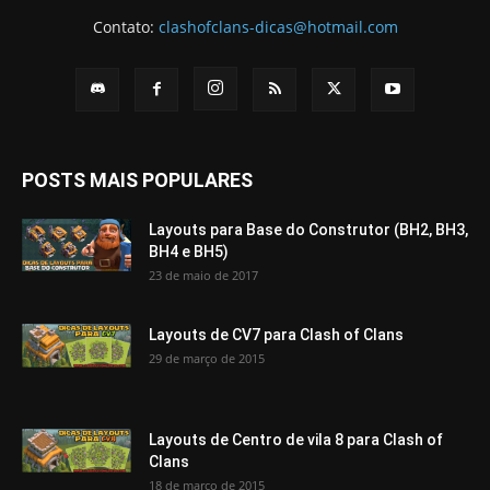
Contato:
clashofclans-dicas@hotmail.com
POSTS MAIS POPULARES
Layouts para Base do Construtor (BH2, BH3,
BH4 e BH5)
23 de maio de 2017
Layouts de CV7 para Clash of Clans
29 de março de 2015
Layouts de Centro de vila 8 para Clash of
Clans
18 de março de 2015