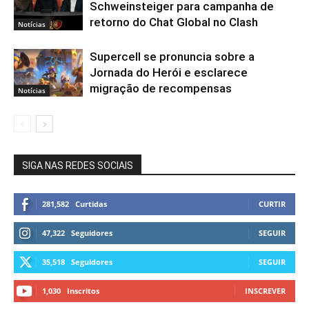
Schweinsteiger para campanha de
retorno do Chat Global no Clash
Notícias
Supercell se pronuncia sobre a
Jornada do Herói e esclarece
migração de recompensas
Notícias
SIGA NAS REDES SOCIAIS
281,582
Curtidas
CURTIR
47,322
Seguidores
SEGUIR
35,518
Seguidores
SEGUIR
1,030
Inscritos
INSCREVER