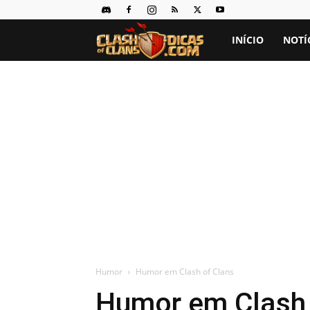
Clash
INÍCIO
NOTÍ
of
Clans
Dicas
Humor
Humor em Clash of Clans
Humor em Clash 