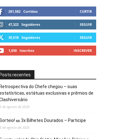
281,582
Curtidas
CURTIR
47,322
Seguidores
SEGUIR
35,518
Seguidores
SEGUIR
1,030
Inscritos
INSCREVER
Posts recentes
Retrospectiva do Chefe chegou – suas
estatísticas, estátuas exclusivas e prêmios de
Clashiversário
6 de agosto de 2026
Sorteio! 🎫 3x Bilhetes Dourados – Participe
3 de agosto de 2026