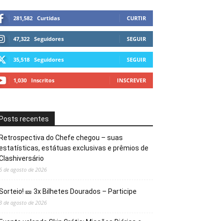
281,582
Curtidas
CURTIR
47,322
Seguidores
SEGUIR
35,518
Seguidores
SEGUIR
1,030
Inscritos
INSCREVER
Posts recentes
Retrospectiva do Chefe chegou – suas
estatísticas, estátuas exclusivas e prêmios de
Clashiversário
6 de agosto de 2026
Sorteio! 🎫 3x Bilhetes Dourados – Participe
3 de agosto de 2026