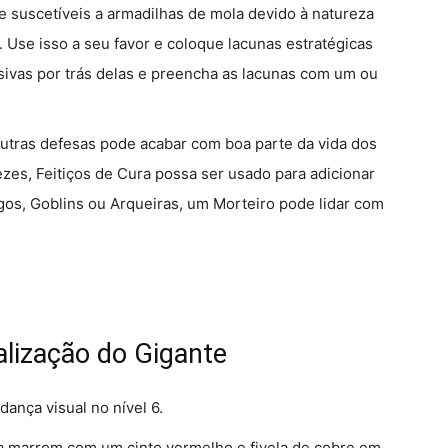
 suscetíveis a armadilhas de mola devido à natureza
al. Use isso a seu favor e coloque lacunas estratégicas
ivas por trás delas e preencha as lacunas com um ou
utras defesas pode acabar com boa parte da vida dos
es, Feitiços de Cura possa ser usado para adicionar
agos, Goblins ou Arqueiras, um Morteiro pode lidar com
alização do Gigante
nça visual no nível 6.
ca marrom com um cinto vermelho e fivela de cobre em