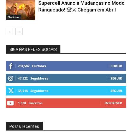
Supercell Anuncia Mudanças no Modo
Ranqueado! 🏆⚔️ Chegam em Abril
Notícias
SIGA NAS REDES SOCIAIS
281,582
Curtidas
CURTIR
47,322
Seguidores
SEGUIR
35,518
Seguidores
SEGUIR
1,030
Inscritos
INSCREVER
Posts recentes