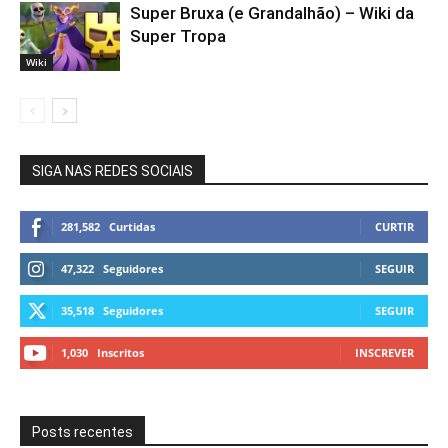
Super Bruxa (e Grandalhão) – Wiki da
Super Tropa
Wiki
SIGA NAS REDES SOCIAIS
281,582
Curtidas
CURTIR
47,322
Seguidores
SEGUIR
35,518
Seguidores
SEGUIR
1,030
Inscritos
INSCREVER
Posts recentes