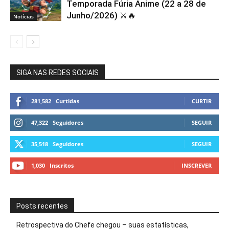
Temporada Fúria Anime (22 a 28 de
Junho/2026) ⚔️🔥
Notícias
SIGA NAS REDES SOCIAIS
281,582
Curtidas
CURTIR
47,322
Seguidores
SEGUIR
35,518
Seguidores
SEGUIR
1,030
Inscritos
INSCREVER
Posts recentes
Retrospectiva do Chefe chegou – suas estatísticas,