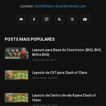
Contato:
clashofclans-dicas@hotmail.com
POSTS MAIS POPULARES
Layouts para Base do Construtor (BH2, BH3,
BH4 e BH5)
23 de maio de 2017
Layouts de CV7 para Clash of Clans
29 de março de 2015
Layouts de Centro de vila 8 para Clash of
Clans
18 de março de 2015