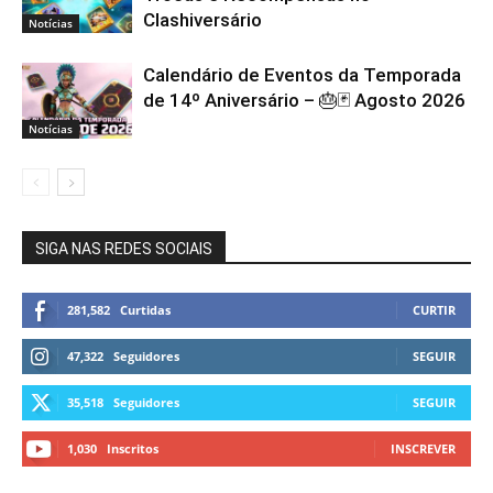
Clashiversário
Notícias
Calendário de Eventos da Temporada
de 14º Aniversário – 🎂🃏 Agosto 2026
Notícias
SIGA NAS REDES SOCIAIS
281,582
Curtidas
CURTIR
47,322
Seguidores
SEGUIR
35,518
Seguidores
SEGUIR
1,030
Inscritos
INSCREVER