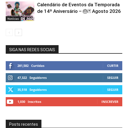
Calendário de Eventos da Temporada
de 14º Aniversário – 🎂🃏 Agosto 2026
Notícias
SIGA NAS REDES SOCIAIS
281,582
Curtidas
CURTIR
47,322
Seguidores
SEGUIR
35,518
Seguidores
SEGUIR
1,030
Inscritos
INSCREVER
Posts recentes