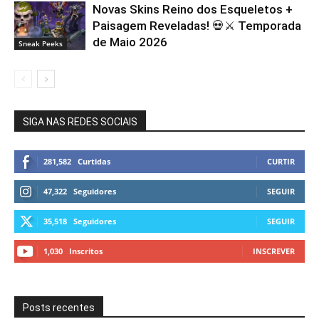
Novas Skins Reino dos Esqueletos +
Paisagem Reveladas! 💀⚔️ Temporada
de Maio 2026
Sneak Peeks
SIGA NAS REDES SOCIAIS
281,582
Curtidas
CURTIR
47,322
Seguidores
SEGUIR
35,518
Seguidores
SEGUIR
1,030
Inscritos
INSCREVER
Posts recentes