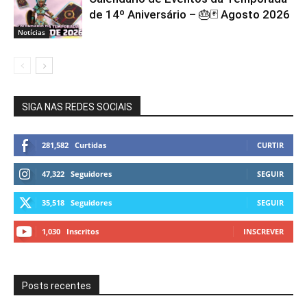
de 14º Aniversário – 🎂🃏 Agosto 2026
Notícias
SIGA NAS REDES SOCIAIS
281,582
Curtidas
CURTIR
47,322
Seguidores
SEGUIR
35,518
Seguidores
SEGUIR
1,030
Inscritos
INSCREVER
Posts recentes