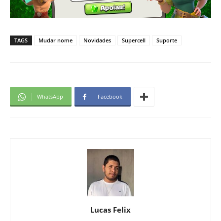
TAGS
Mudar nome
Novidades
Supercell
Suporte
WhatsApp
Facebook
Lucas Felix