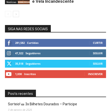
e Vela Incandescente
Notícias
SIGA NAS REDES SOCIAIS
281,582
Curtidas
CURTIR
47,322
Seguidores
SEGUIR
35,518
Seguidores
SEGUIR
1,030
Inscritos
INSCREVER
Posts recentes
Sorteio! 🎫 3x Bilhetes Dourados – Participe
3 de agosto de 2026