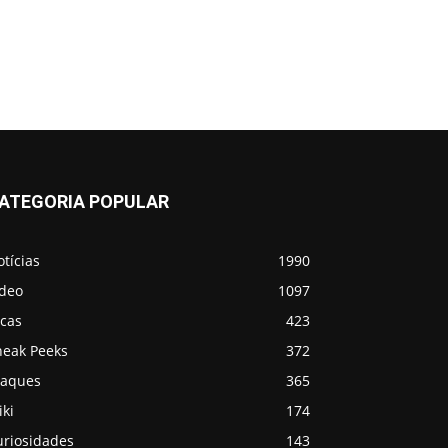
ATEGORIA POPULAR
tícias
1990
ídeo
1097
icas
423
neak Peeks
372
taques
365
ki
174
uriosidades
143