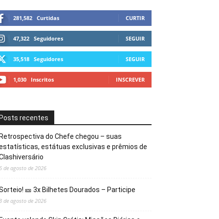
281,582
Curtidas
CURTIR
47,322
Seguidores
SEGUIR
35,518
Seguidores
SEGUIR
1,030
Inscritos
INSCREVER
Posts recentes
Retrospectiva do Chefe chegou – suas
estatísticas, estátuas exclusivas e prêmios de
Clashiversário
6 de agosto de 2026
Sorteio! 🎫 3x Bilhetes Dourados – Participe
3 de agosto de 2026