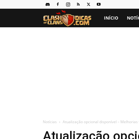
Clash
INÍCIO
NOTÍ
of
Clans
Dicas
Notícias
Atualização opcional disponível – Melhorias
Atualização opci