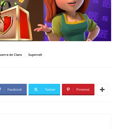
uerra de Clans
Supercell
Facebook
Twitter
Pinterest