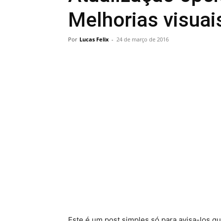
Melhorias visuai
Por
Lucas Felix
-
24 de março de 2016
Este é um post simples só para avisa-los que