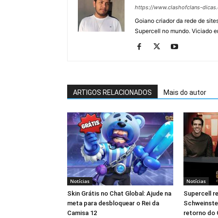
https://www.clashofclans-dicas
Goiano criador da rede de si
Supercell no mundo. Viciado e
ARTIGOS RELACIONADOS
Mais do autor
Notícias
Notícias
Skin Grátis no Chat Global: Ajude na
Supercell r
meta para desbloquear o Rei da
Schweinste
Camisa 12
retorno do 