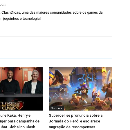
.com
tes ClashDicas, uma das maiores comunidades sobre os games da
m joguinhos e tecnologia!
Notícias
eúne Kaká, Henry e
Supercell se pronuncia sobre a
iger para campanha de
Jornada do Herói e esclarece
Chat Global no Clash
migração de recompensas