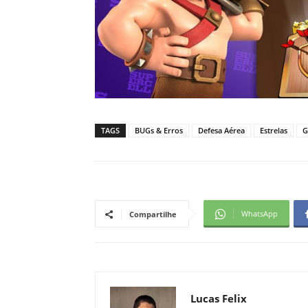
TAGS
BUGs & Erros
Defesa Aérea
Estrelas
G
WhatsApp
Compartilhe
Lucas Felix