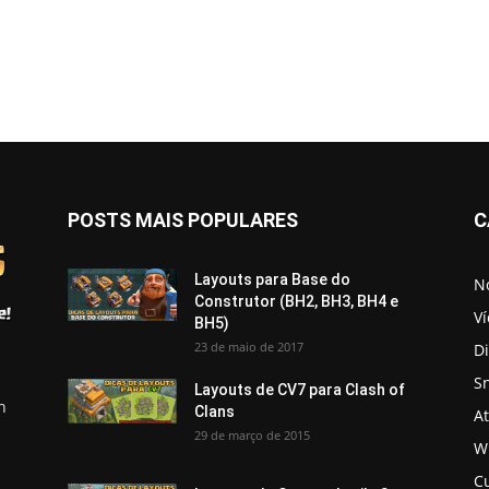
POSTS MAIS POPULARES
C
Layouts para Base do
No
Construtor (BH2, BH3, BH4 e
V
BH5)
23 de maio de 2017
D
S
Layouts de CV7 para Clash of
h
Clans
A
29 de março de 2015
Wi
C