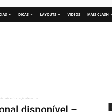
CIAS
DICAS
LAYOUTS
VIDEOS
MAIS CLASH
 visuais e Correção de erros
onal disponível –