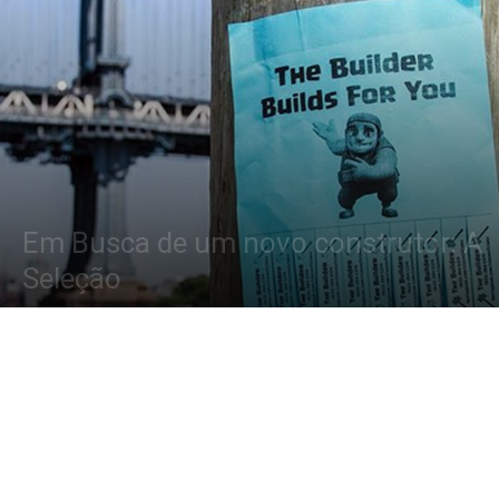
Em Busca de um novo construtor: A
Seleção
Por
Lucas Felix
-
21 de agosto de 2017