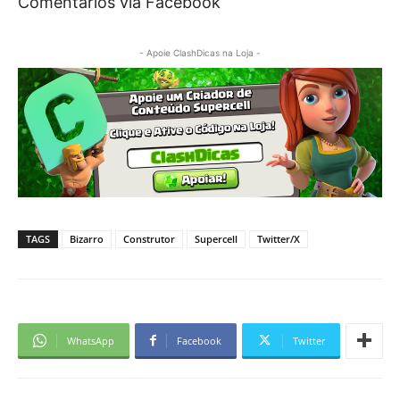
Comentários via Facebook
- Apoie ClashDicas na Loja -
TAGS
Bizarro
Construtor
Supercell
Twitter/X
WhatsApp
Facebook
Twitter