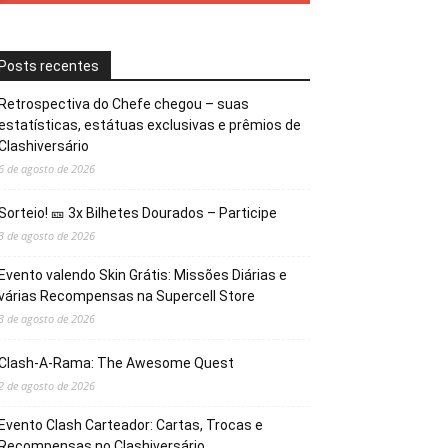
Posts recentes
Retrospectiva do Chefe chegou – suas
estatísticas, estátuas exclusivas e prêmios de
Clashiversário
6 de agosto de 2026
Sorteio! 🎫 3x Bilhetes Dourados – Participe
3 de agosto de 2026
Evento valendo Skin Grátis: Missões Diárias e
várias Recompensas na Supercell Store
3 de agosto de 2026
Clash-A-Rama: The Awesome Quest
2 de agosto de 2026
Evento Clash Carteador: Cartas, Trocas e
Recompensas no Clashiversário