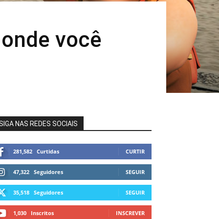
s onde você
SIGA NAS REDES SOCIAIS
281,582
Curtidas
CURTIR
47,322
Seguidores
SEGUIR
35,518
Seguidores
SEGUIR
1,030
Inscritos
INSCREVER