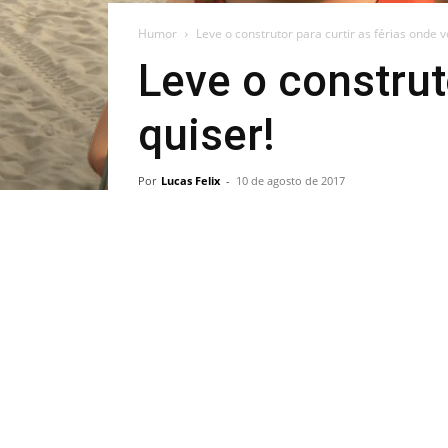
Humor
Leve o construtor para curtir as férias onde v
Leve o construt
quiser!
Por
Lucas Felix
-
10 de agosto de 2017