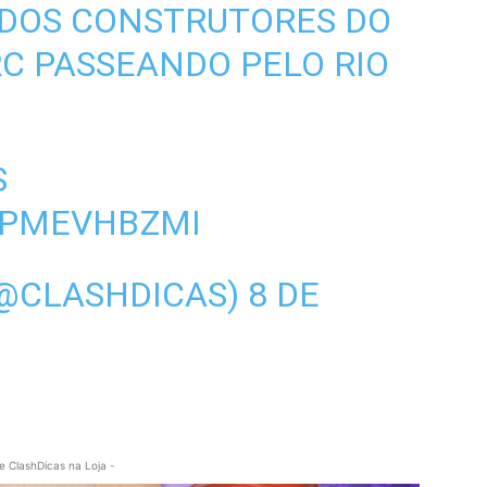
DOS CONSTRUTORES DO
RC
PASSEANDO PELO RIO
S
4PMEVHBZMI
(@CLASHDICAS)
8 DE
e ClashDicas na Loja -