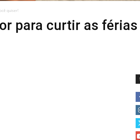
ocê quiser!
or para curtir as féria