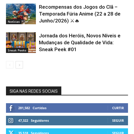
Recompensas dos Jogos do Clã –
Temporada Fúria Anime (22 a 28 de
Junho/2026) ⚔️🔥
Notícias
Jornada dos Heróis, Novos Níveis e
Mudanças de Qualidade de Vida:
Sneak Peek #01
Sneak Peeks
SIGA NAS REDES SOCIAIS
281,582
Curtidas
CURTIR
47,322
Seguidores
SEGUIR
35,518
Seguidores
SEGUIR