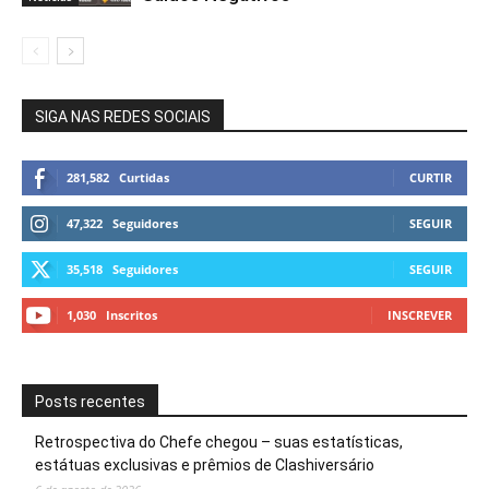
SIGA NAS REDES SOCIAIS
281,582
Curtidas
CURTIR
47,322
Seguidores
SEGUIR
35,518
Seguidores
SEGUIR
1,030
Inscritos
INSCREVER
Posts recentes
Retrospectiva do Chefe chegou – suas estatísticas,
estátuas exclusivas e prêmios de Clashiversário