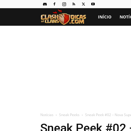
Clash
INÍCIO
NOTÍ
of
Clans
Dicas
Notícias
Sneak Peeks
Sneak Peek #02 – Nova Supe
Sneak Peek #02 