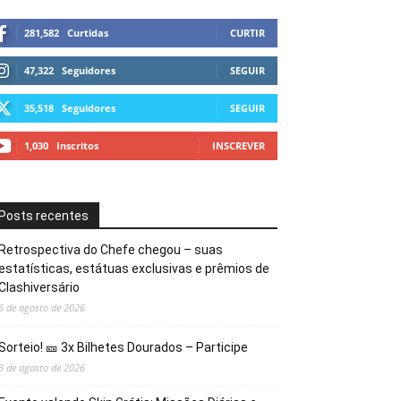
281,582
Curtidas
CURTIR
47,322
Seguidores
SEGUIR
35,518
Seguidores
SEGUIR
1,030
Inscritos
INSCREVER
Posts recentes
Retrospectiva do Chefe chegou – suas
estatísticas, estátuas exclusivas e prêmios de
Clashiversário
6 de agosto de 2026
Sorteio! 🎫 3x Bilhetes Dourados – Participe
3 de agosto de 2026