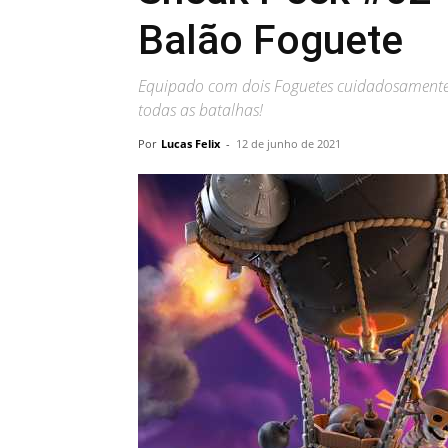
Balão Foguete
Equipado com dois Foguetes cuidadosamente
todas as batalhas!
Por
Lucas Felix
-
12 de junho de 2021