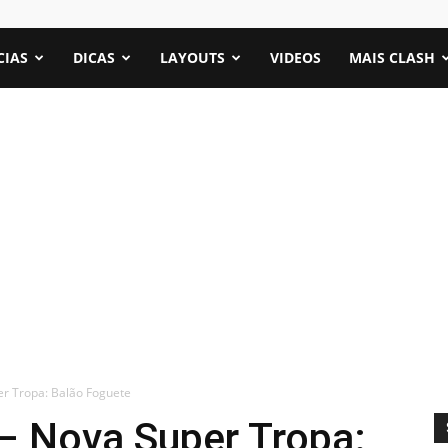
CIAS
DICAS
LAYOUTS
VIDEOS
MAIS CLASH
r Tropa: Balão Foguete
– Nova Super Tropa: