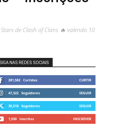
Stars de Clash of Clans 🔥 valendo 10
SIGA NAS REDES SOCIAIS
281,582
Curtidas
CURTIR
47,322
Seguidores
SEGUIR
35,518
Seguidores
SEGUIR
1,030
Inscritos
INSCREVER