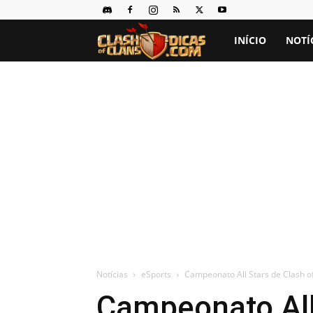
Clash
INÍCIO
NOTÍ
of
Clans
Dicas
Notícias
eSports
Campeonato All Stars de Clash of
Campeonato All 