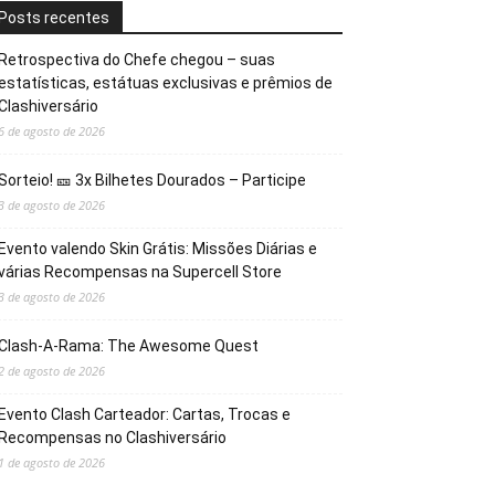
Posts recentes
Retrospectiva do Chefe chegou – suas
estatísticas, estátuas exclusivas e prêmios de
Clashiversário
6 de agosto de 2026
Sorteio! 🎫 3x Bilhetes Dourados – Participe
3 de agosto de 2026
Evento valendo Skin Grátis: Missões Diárias e
várias Recompensas na Supercell Store
3 de agosto de 2026
Clash-A-Rama: The Awesome Quest
2 de agosto de 2026
Evento Clash Carteador: Cartas, Trocas e
Recompensas no Clashiversário
1 de agosto de 2026