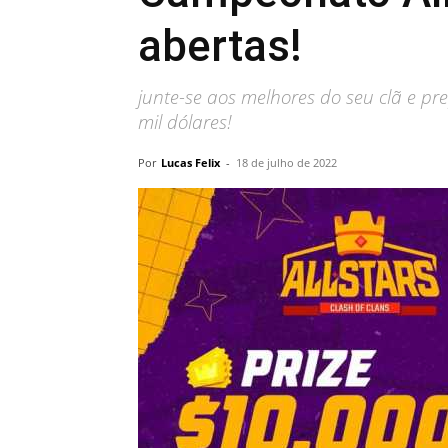
abertas!
junte-se aos melhores do seu clã e p
mil dólares!
Por
Lucas Felix
-
18 de julho de 2022