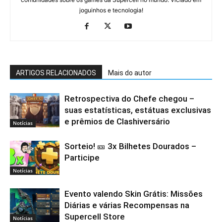
joguinhos e tecnologia!
ARTIGOS RELACIONADOS
Mais do autor
Retrospectiva do Chefe chegou –
suas estatísticas, estátuas exclusivas
e prêmios de Clashiversário
Notícias
Sorteio! 🎫 3x Bilhetes Dourados –
Participe
Notícias
Evento valendo Skin Grátis: Missões
Diárias e várias Recompensas na
Supercell Store
Notícias