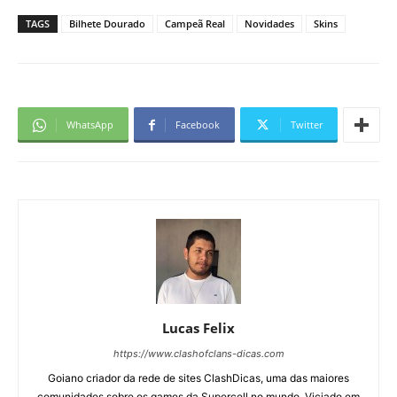
TAGS
Bilhete Dourado
Campeã Real
Novidades
Skins
WhatsApp
Facebook
Twitter
Lucas Felix
https://www.clashofclans-dicas.com
Goiano criador da rede de sites ClashDicas, uma das maiores
comunidades sobre os games da Supercell no mundo. Viciado em