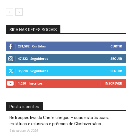
SIGA NAS REDES SOCIAIS
281,582
Curtidas
CURTIR
47,322
Seguidores
SEGUIR
35,518
Seguidores
SEGUIR
1,030
Inscritos
INSCREVER
Posts recentes
Retrospectiva do Chefe chegou – suas estatísticas,
estátuas exclusivas e prêmios de Clashiversário
6 de agosto de 2026