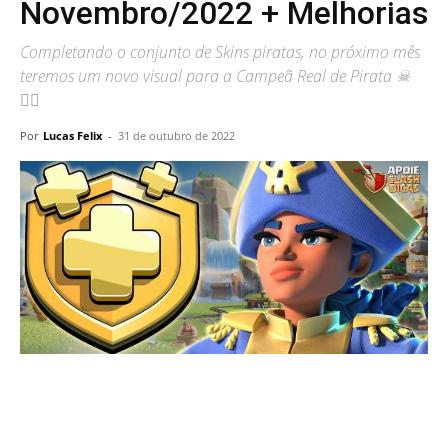
Novembro/2022 + Melhorias
Completando o conjunto de Skins piratas, no próximo mês
teremos um novo visual para a Campeã Real de Pirata ☠
🏴‍☠️
Por
Lucas Felix
-
31 de outubro de 2022