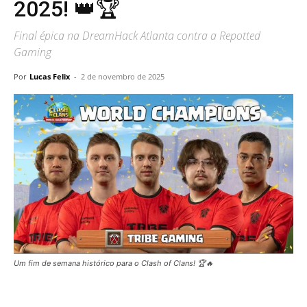
2025! 👑🏆
Final épica na DreamHack Atlanta contra a Repotted
Gaming
Por
Lucas Felix
-
2 de novembro de 2025
Um fim de semana histórico para o Clash of Clans! 🏆🔥