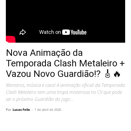
Nova Animação da
Temporada Clash Metaleiro +
Vazou Novo Guardião!? 🎸🔥
Monstros, música e caos! A animação oficial da Temporada
Clash Metaleiro tem uma tropa misteriosa no CV que pode
ser o próximo Guardião do jogo...
Por
Lucas Felix
-
1 de abril de 2026