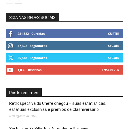
SIGA NAS REDES SOCIAIS
281,582
Curtidas
CURTIR
47,322
Seguidores
SEGUIR
35,518
Seguidores
SEGUIR
1,030
Inscritos
INSCREVER
Posts recentes
Retrospectiva do Chefe chegou – suas estatísticas,
estátuas exclusivas e prêmios de Clashiversário
6 de agosto de 2026
Sorteio! 🎫 3x Bilhetes Dourados – Participe