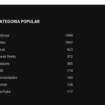
ATEGORIA POPULAR
tícias
1990
ídeo
1097
icas
423
neak Peeks
372
taques
365
ki
174
uriosidades
143
umor
128
ouTube
117