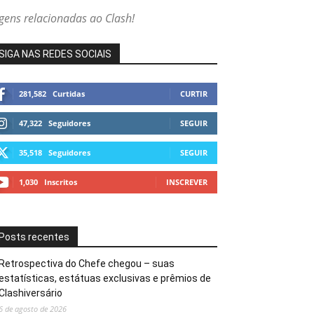
agens relacionadas ao Clash!
SIGA NAS REDES SOCIAIS
281,582
Curtidas
CURTIR
47,322
Seguidores
SEGUIR
35,518
Seguidores
SEGUIR
1,030
Inscritos
INSCREVER
Posts recentes
Retrospectiva do Chefe chegou – suas
estatísticas, estátuas exclusivas e prêmios de
Clashiversário
6 de agosto de 2026