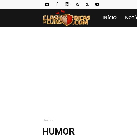
Clash
INÍCIO
NOTÍ
of
Clans
Dicas
Humor
HUMOR