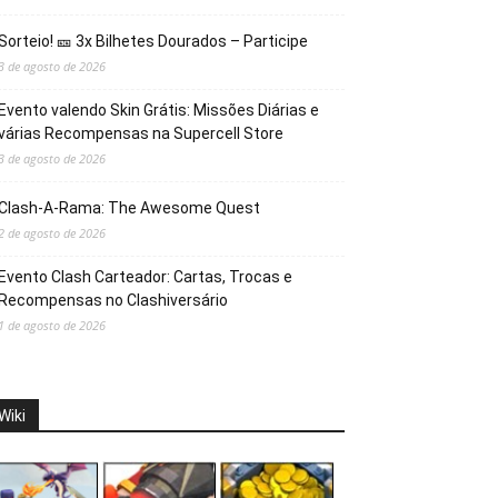
Sorteio! 🎫 3x Bilhetes Dourados – Participe
3 de agosto de 2026
Evento valendo Skin Grátis: Missões Diárias e
várias Recompensas na Supercell Store
3 de agosto de 2026
Clash-A-Rama: The Awesome Quest
2 de agosto de 2026
Evento Clash Carteador: Cartas, Trocas e
Recompensas no Clashiversário
1 de agosto de 2026
Wiki