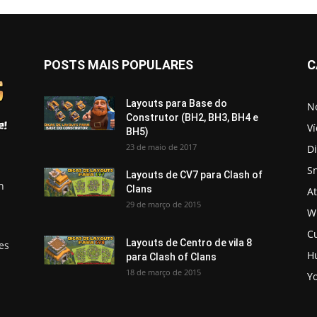
POSTS MAIS POPULARES
C
Layouts para Base do
No
Construtor (BH2, BH3, BH4 e
V
BH5)
23 de maio de 2017
D
S
Layouts de CV7 para Clash of
h
Clans
A
29 de março de 2015
Wi
C
Layouts de Centro de vila 8
es
H
para Clash of Clans
18 de março de 2015
Y