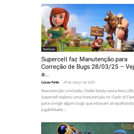
Notícias
Supercell faz Manutenção para
Correção de Bugs 28/03/25 – Ve
a...
Lucas Felix
-
28 de março de 2025
Manutenção concluída, Chefe! Nesta sexta-feira (28),
Supercell realizou uma manutenção no Clash of Cla
para corrigir alguns bugs que estavam atrapalhando
jogabilidade....