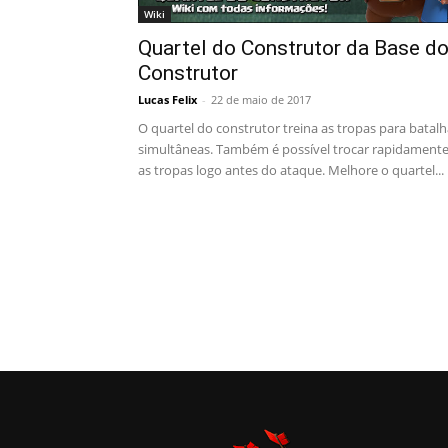
Wiki
Quartel do Construtor da Base d
Construtor
Lucas Felix
-
22 de maio de 2017
O quartel do construtor treina as tropas para batal
simultâneas. Também é possível trocar rapidament
as tropas logo antes do ataque. Melhore o quartel...