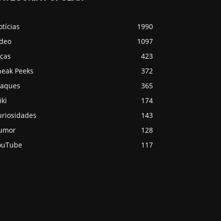
tícias
1990
ídeo
1097
icas
423
neak Peeks
372
taques
365
ki
174
uriosidades
143
umor
128
ouTube
117