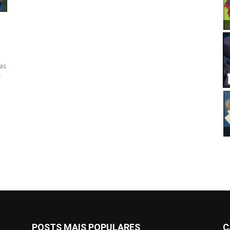
o
has
e
POSTS MAIS POPULARES
C