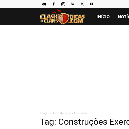
Clash
INÍCIO
NOTÍ
of
Clans
Dicas
Tags
Construções Exercito
Tag: Construções Exerc