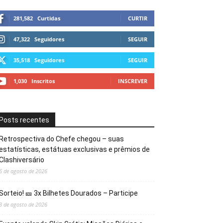
281,582
Curtidas
CURTIR
47,322
Seguidores
SEGUIR
35,518
Seguidores
SEGUIR
1,030
Inscritos
INSCREVER
Posts recentes
Retrospectiva do Chefe chegou – suas
estatísticas, estátuas exclusivas e prêmios de
Clashiversário
6 de agosto de 2026
Sorteio! 🎫 3x Bilhetes Dourados – Participe
3 de agosto de 2026