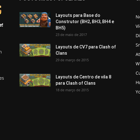
Layouts para Base do
No
Construtor (BH2, BH3, BH4 e
V
BH5)
23 de maio de 2017
D
S
Layouts de CV7 para Clash of
h
Clans
A
29 de março de 2015
Wi
C
Layouts de Centro de vila 8
es
H
para Clash of Clans
18 de março de 2015
Y