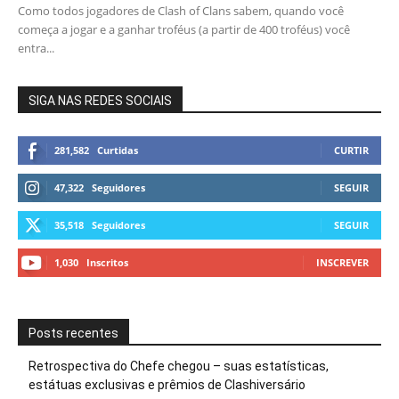
Como todos jogadores de Clash of Clans sabem, quando você
começa a jogar e a ganhar troféus (a partir de 400 troféus) você
entra...
SIGA NAS REDES SOCIAIS
281,582
Curtidas
CURTIR
47,322
Seguidores
SEGUIR
35,518
Seguidores
SEGUIR
1,030
Inscritos
INSCREVER
Posts recentes
Retrospectiva do Chefe chegou – suas estatísticas,
estátuas exclusivas e prêmios de Clashiversário