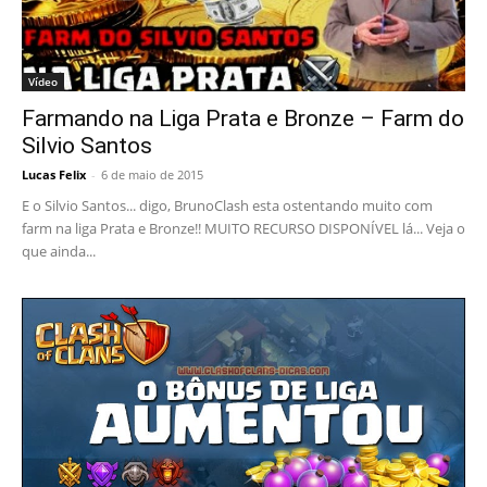
Vídeo
Farmando na Liga Prata e Bronze – Farm do
Silvio Santos
Lucas Felix
-
6 de maio de 2015
E o Silvio Santos... digo, BrunoClash esta ostentando muito com
farm na liga Prata e Bronze!! MUITO RECURSO DISPONÍVEL lá... Veja o
que ainda...