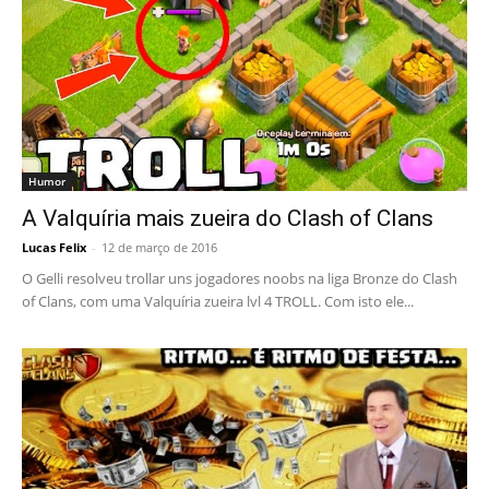
Humor
A Valquíria mais zueira do Clash of Clans
Lucas Felix
-
12 de março de 2016
O Gelli resolveu trollar uns jogadores noobs na liga Bronze do Clash
of Clans, com uma Valquíria zueira lvl 4 TROLL. Com isto ele...