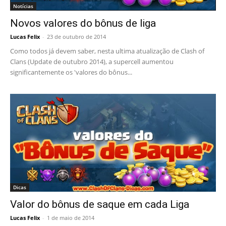
Notícias
Novos valores do bônus de liga
Lucas Felix
-
23 de outubro de 2014
Como todos já devem saber, nesta ultima atualização de Clash of
Clans (Update de outubro 2014), a supercell aumentou
significantemente os 'valores do bônus...
Dicas
Valor do bônus de saque em cada Liga
Lucas Felix
-
1 de maio de 2014