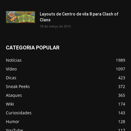
Layouts de Centro de vila 8 para Clash of
Clans
18 de março de 2015
CATEGORIA POPULAR
Notícias
1989
Vídeo
1097
Dicas
423
Sneak Peeks
372
Ataques
365
Wiki
174
Curiosidades
143
Humor
128
YouTube
117