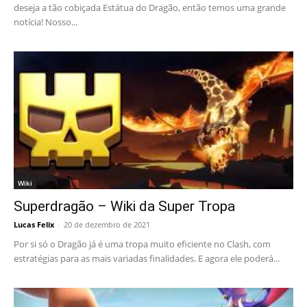
deseja a tão cobiçada Estátua do Dragão, então temos uma grande
notícia! Nosso...
Wiki
Superdragão – Wiki da Super Tropa
Lucas Felix
-
20 de dezembro de 2021
Por si só o Dragão já é uma tropa muito eficiente no Clash, com
estratégias para as mais variadas finalidades. E agora ele poderá...