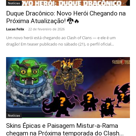
Notícias
Duque Dracônico: Novo Herói Chegando na
Próxima Atualização! 🐉🔥
Lucas Felix
-
22 de fevereiro de 2026
Um novo herói está chegando ao Clash of Clans — e ele é um
dragão! Em teaser publicado no sábado (21), o perfil oficial...
Notícias
Skins Épicas e Paisagem Mistur-a-Rama
chegam na Próxima temporada do Clash...