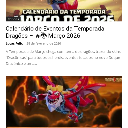
Notícias
Calendário de Eventos da Temporada
Dragões – 🔥🐉 Março 2026
Lucas Felix
-
28 de fevereiro de 2026
A Temporada de Março chega com tema de dragões, trazendo skins
"Dracônicas" para todos os heróis, eventos focados no novo Duque
Dracônico e uma...